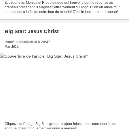
Zouzounette, Monica et Ribouldingue ont trouvé la bonne réponse au
drapeau précédent! Il s'agissait effectivement du Togo! Et on en arrive tout
doucement à la fin de notre tour du monde! C'est le tout dernier drapeau!
(Sniff!). Si vous avez apprécié ce...
Big Star: Jesus Christ
Publié le 05/06/2010 à 20:47
Par
JiCé
Cliquez sur l'image Big Star, groupe majeur injustement méconnu à son
époque, mais logiquement reconnu à présent!