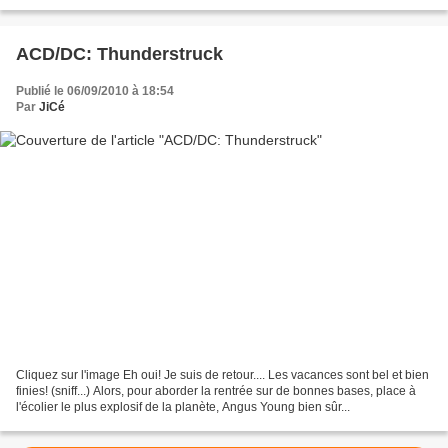
méfiez-vous parce qu'avec...
ACD/DC: Thunderstruck
Publié le 06/09/2010 à 18:54
Par
JiCé
Cliquez sur l'image Eh oui! Je suis de retour.... Les vacances sont bel et bien
finies! (sniff...) Alors, pour aborder la rentrée sur de bonnes bases, place à
l'écolier le plus explosif de la planète, Angus Young bien sûr...