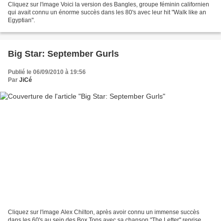
Cliquez sur l'image Voici la version des Bangles, groupe féminin californien
qui avait connu un énorme succès dans les 80's avec leur hit "Walk like an
Egyptian".
Big Star: September Gurls
Publié le 06/09/2010 à 19:56
Par
JiCé
Cliquez sur l'image Alex Chilton, après avoir connu un immense succès
dans les 60's au sein des Box Tops avec sa chanson "The Letter" reprise