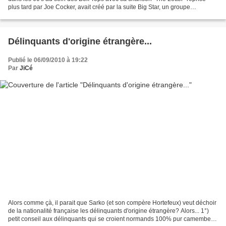
plus tard par Joe Cocker, avait créé par la suite Big Star, un groupe
injustement méconnu. Au fil de leurs trois...
Délinquants d'origine étrangère...
Publié le 06/09/2010 à 19:22
Par
JiCé
Alors comme çà, il parait que Sarko (et son compère Hortefeux) veut déchoir
de la nationalité française les délinquants d'origine étrangère? Alors... 1°)
petit conseil aux délinquants qui se croient normands 100% pur camembert: