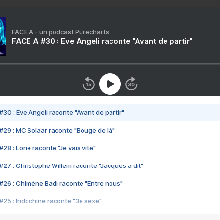
FACE A - un podcast Purecharts
FACE A #30 : Eve Angeli raconte "Avant de partir"
#30 : Eve Angeli raconte "Avant de partir"
#29 : MC Solaar raconte "Bouge de là"
28 : Lorie raconte "Je vais vite"
#27 : Christophe Willem raconte "Jacques a dit"
#26 : Chimène Badi raconte "Entre nous"
#25 : Indochine raconte "3e sexe"
#24 : Zaho raconte "C'est chelou"