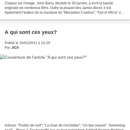
Cliquez sur l'image: John Barry, décédé le 30 janvier, a écrit la bande
originale de nombreux films. Outre la plupart des James Bond, il est
également l'auteur de la musique de "Macadam Cowboy", "Out of Africa" ou
encore "Danse avec les loups". Sans compter...
A qui sont ces yeux?
Publié le 30/01/2011 à 22:29
Par
JiCé
Indices: "Portier de nuit"; "La chair de l'orchidée"; "Un taxi mauve"; Swimming
pool"... Bravo à Zouzounette acr, au tour précédent, il fallait deviner Marlène