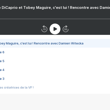
 DiCaprio et Tobey Maguire, c'est lui ! Rencontre avec Dam
bey Maguire, c'est lui ! Rencontre avec Damien Witecka
e 6
e 5
e 4
e 3
s créatrices de la VF !
e 2
e 1