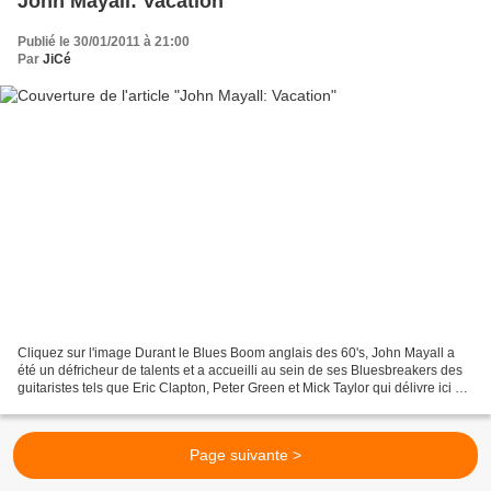
John Mayall: Vacation
Publié le 30/01/2011 à 21:00
Par
JiCé
Cliquez sur l'image Durant le Blues Boom anglais des 60's, John Mayall a
été un défricheur de talents et a accueilli au sein de ses Bluesbreakers des
guitaristes tels que Eric Clapton, Peter Green et Mick Taylor qui délivre ici un
solo de guitare magistral...
Page suivante >