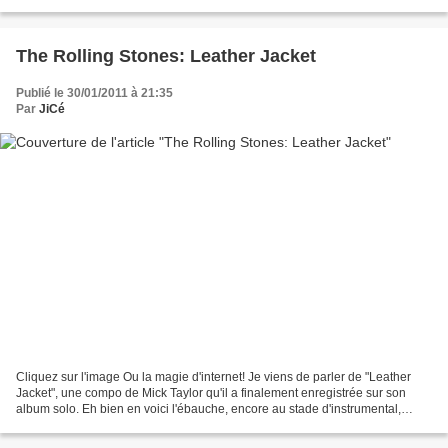
populaire aus USA dans les...
The Rolling Stones: Leather Jacket
Publié le 30/01/2011 à 21:35
Par
JiCé
Cliquez sur l'image Ou la magie d'internet! Je viens de parler de "Leather
Jacket", une compo de Mick Taylor qu'il a finalement enregistrée sur son
album solo. Eh bien en voici l'ébauche, encore au stade d'instrumental,
qu'avaient commencé à travailler...