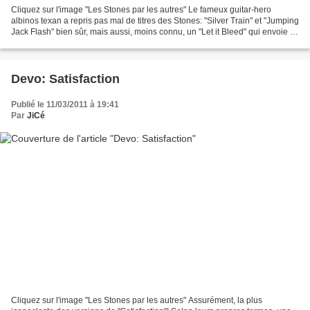
Cliquez sur l'image "Les Stones par les autres" Le fameux guitar-hero
albinos texan a repris pas mal de titres des Stones: "Silver Train" et "Jumping
Jack Flash" bien sûr, mais aussi, moins connu, un "Let it Bleed" qui envoie le
bois!
Devo: Satisfaction
Publié le 11/03/2011 à 19:41
Par
JiCé
Cliquez sur l'image "Les Stones par les autres" Assurément, la plus