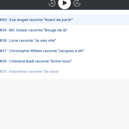
#30 : Eve Angeli raconte "Avant de partir"
#29 : MC Solaar raconte "Bouge de là"
28 : Lorie raconte "Je vais vite"
#27 : Christophe Willem raconte "Jacques a dit"
#26 : Chimène Badi raconte "Entre nous"
#25 : Indochine raconte "3e sexe"
#24 : Zaho raconte "C'est chelou"
#23 : Patrick Bruel raconte "Au café des délices"
#22 : Kyo raconte "Le chemin"
#21 : Nolwenn Leroy raconte "Cassé"
#20 : Patrick Hernandez raconte "Born to be alive"