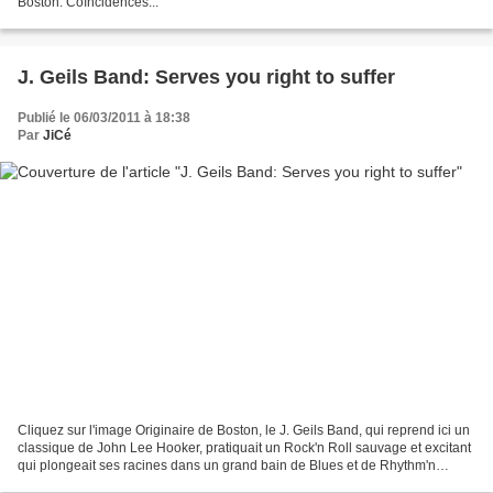
Boston. Coïncidences...
J. Geils Band: Serves you right to suffer
Publié le 06/03/2011 à 18:38
Par
JiCé
Cliquez sur l'image Originaire de Boston, le J. Geils Band, qui reprend ici un
classique de John Lee Hooker, pratiquait un Rock'n Roll sauvage et excitant
qui plongeait ses racines dans un grand bain de Blues et de Rhythm'n
Blues. Longtemps méconnu du...