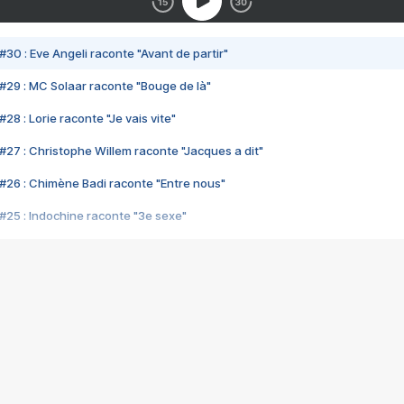
#30 : Eve Angeli raconte "Avant de partir"
#29 : MC Solaar raconte "Bouge de là"
28 : Lorie raconte "Je vais vite"
#27 : Christophe Willem raconte "Jacques a dit"
#26 : Chimène Badi raconte "Entre nous"
#25 : Indochine raconte "3e sexe"
#24 : Zaho raconte "C'est chelou"
#23 : Patrick Bruel raconte "Au café des délices"
#22 : Kyo raconte "Le chemin"
#21 : Nolwenn Leroy raconte "Cassé"
#20 : Patrick Hernandez raconte "Born to be alive"