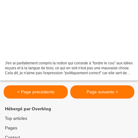
J'en ai parfaitement compris la notion qui consiste à "tordre le cou" aux idées
reçues et à la langue de bois; ce qui en soit n'est pas une mauvaise chose.
Cela dit, je n'aime pas l'expression "politiquement correct" car elle sert de
prétexte à tous les...
< Page précédente
Page suivante >
Hébergé par Overblog
Top articles
Pages
Contact