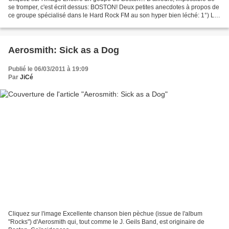
se tromper, c'est écrit dessus: BOSTON! Deux petites anecdotes à propos de
ce groupe spécialisé dans le Hard Rock FM au son hyper bien léché: 1°) Le
guitariste Tom Scholz a créé,...
Aerosmith: Sick as a Dog
Publié le 06/03/2011 à 19:09
Par
JiCé
Cliquez sur l'image Excellente chanson bien pèchue (issue de l'album
"Rocks") d'Aerosmith qui, tout comme le J. Geils Band, est originaire de