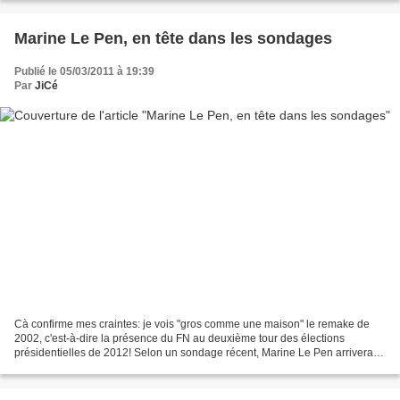
Marine Le Pen, en tête dans les sondages
Publié le 05/03/2011 à 19:39
Par
JiCé
Cà confirme mes craintes: je vois "gros comme une maison" le remake de
2002, c'est-à-dire la présence du FN au deuxième tour des élections
présidentielles de 2012! Selon un sondage récent, Marine Le Pen arriverait
en tête au premier tour avec 23% d'intentions...