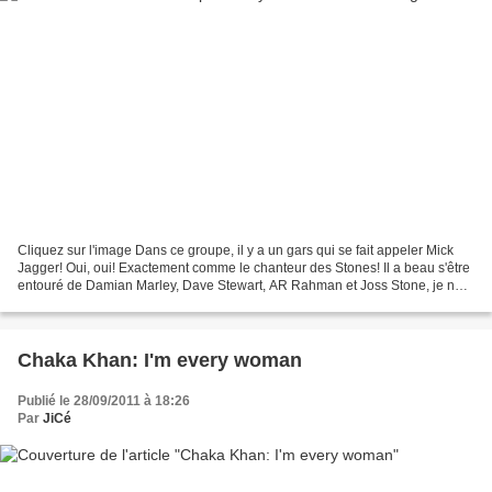
Cliquez sur l'image Dans ce groupe, il y a un gars qui se fait appeler Mick
Jagger! Oui, oui! Exactement comme le chanteur des Stones! Il a beau s'être
entouré de Damian Marley, Dave Stewart, AR Rahman et Joss Stone, je ne
vois pas l'intérêt du truc....
Chaka Khan: I'm every woman
Publié le 28/09/2011 à 18:26
Par
JiCé