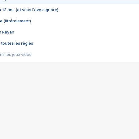
 a 13 ans (et vous l'avez ignoré)
e (littéralement)
im Rayan
 toutes les règles
s les jeux vidéo
us choquant de Rockstar ? - Le scandale BULLY
e plus moche de Steam
du RÊVE tourne au CAUCHEMAR
pendant 8 heures
it… à tort
umiliés par un jeu vidéo
ire - Final Fantasy 8