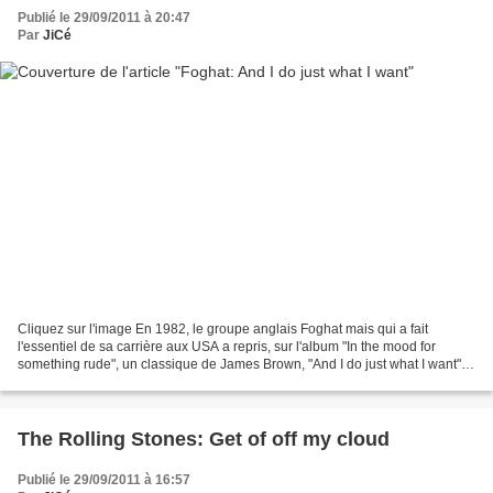
Publié le 29/09/2011 à 20:47
Par
JiCé
Cliquez sur l'image En 1982, le groupe anglais Foghat mais qui a fait
l'essentiel de sa carrière aux USA a repris, sur l'album "In the mood for
something rude", un classique de James Brown, "And I do just what I want"
pour en faire une véritable "tue...
The Rolling Stones: Get of off my cloud
Publié le 29/09/2011 à 16:57