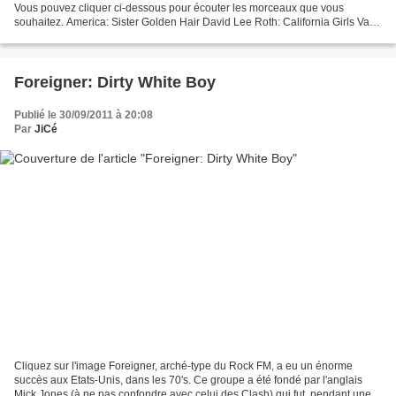
Vous pouvez cliquer ci-dessous pour écouter les morceaux que vous
souhaitez. America: Sister Golden Hair David Lee Roth: California Girls Van
Halen: Eruption Alan Stivell: Suite...
Foreigner: Dirty White Boy
Publié le 30/09/2011 à 20:08
Par
JiCé
Cliquez sur l'image Foreigner, arché-type du Rock FM, a eu un énorme
succès aux Etats-Unis, dans les 70's. Ce groupe a été fondé par l'anglais
Mick Jones (à ne pas confondre avec celui des Clash) qui fut, pendant une