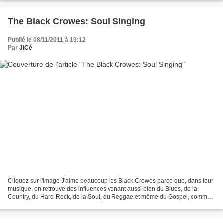
The Black Crowes: Soul Singing
Publié le 08/11/2011 à 19:12
Par
JiCé
Cliquez sur l'image J'aime beaucoup les Black Crowes parce que, dans leur
musique, on retrouve des influences venant aussi bien du Blues, de la
Country, du Hard-Rock, de la Soul, du Reggae et même du Gospel, comme
c'est le cas dans cette chanson.. Tout...