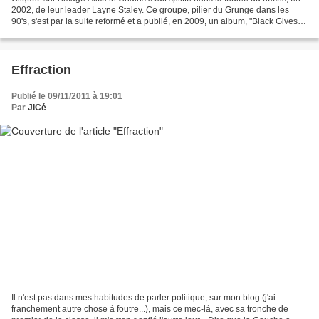
2002, de leur leader Layne Staley. Ce groupe, pilier du Grunge dans les
90's, s'est par la suite reformé et a publié, en 2009, un album, "Black Gives
Way to Blue" avec un nouveau...
Effraction
Publié le 09/11/2011 à 19:01
Par
JiCé
Il n'est pas dans mes habitudes de parler politique, sur mon blog (j'ai
franchement autre chose à foutre...), mais ce mec-là, avec sa tronche de