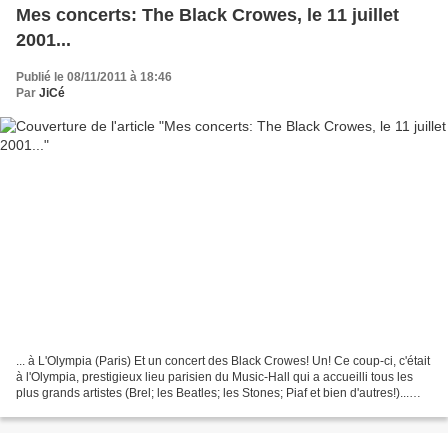
Mes concerts: The Black Crowes, le 11 juillet
2001...
Publié le 08/11/2011 à 18:46
Par
JiCé
... à L'Olympia (Paris) Et un concert des Black Crowes! Un! Ce coup-ci, c'était
à l'Olympia, prestigieux lieu parisien du Music-Hall qui a accueilli tous les
plus grands artistes (Brel; les Beatles; les Stones; Piaf et bien d'autres!)...
Excellent concert!...