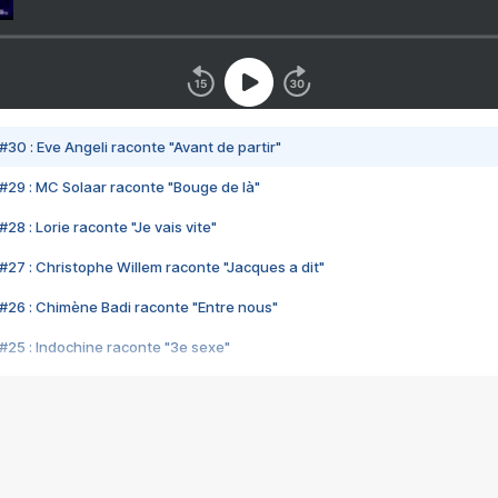
#30 : Eve Angeli raconte "Avant de partir"
#29 : MC Solaar raconte "Bouge de là"
28 : Lorie raconte "Je vais vite"
#27 : Christophe Willem raconte "Jacques a dit"
#26 : Chimène Badi raconte "Entre nous"
#25 : Indochine raconte "3e sexe"
#24 : Zaho raconte "C'est chelou"
#23 : Patrick Bruel raconte "Au café des délices"
#22 : Kyo raconte "Le chemin"