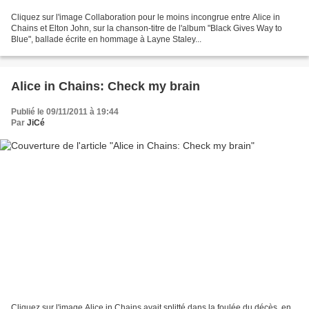
Cliquez sur l'image Collaboration pour le moins incongrue entre Alice in
Chains et Elton John, sur la chanson-titre de l'album "Black Gives Way to
Blue", ballade écrite en hommage à Layne Staley...
Alice in Chains: Check my brain
Publié le 09/11/2011 à 19:44
Par
JiCé
Cliquez sur l'image Alice in Chains avait splitté dans la foulée du décès, en