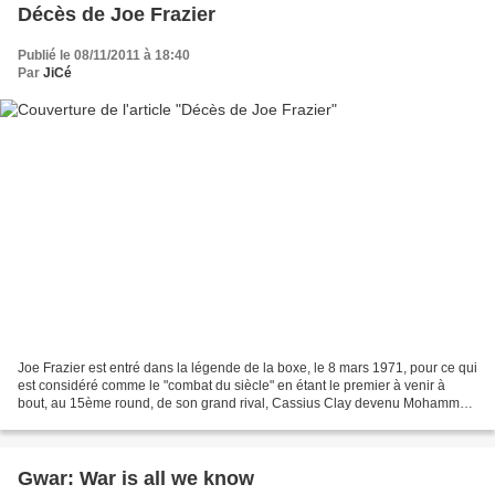
Décès de Joe Frazier
Publié le 08/11/2011 à 18:40
Par
JiCé
Joe Frazier est entré dans la légende de la boxe, le 8 mars 1971, pour ce qui
est considéré comme le "combat du siècle" en étant le premier à venir à
bout, au 15ème round, de son grand rival, Cassius Clay devenu Mohammed
Ali. Il a finalement perdu son...
Gwar: War is all we know