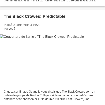
premier de la classe, il m'a trop gonflé l'autre jour... Dire que la Gauche a
remporté les Législatives de...
The Black Crowes: Predictable
Publié le 08/11/2011 à 19:29
Par
JiCé
Cliquez sur l'image Quand je vous disais que The Black Crowes sont un
putain de groupe de Rock'n Roll qui sait faire parler la poudre! On peut
entendre cette chanson-ci sur le double CD "The Lost Crowes", une
compilation de morceaux inédits mais tous...