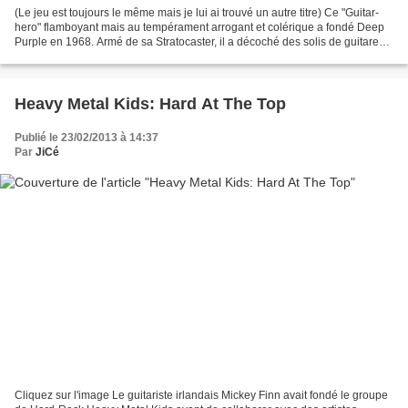
(Le jeu est toujours le même mais je lui ai trouvé un autre titre) Ce "Guitar-
hero" flamboyant mais au tempérament arrogant et colérique a fondé Deep
Purple en 1968. Armé de sa Stratocaster, il a décoché des solis de guitare
foudroyants dans des morceaux...
Heavy Metal Kids: Hard At The Top
Publié le 23/02/2013 à 14:37
Par
JiCé
Cliquez sur l'image Le guitariste irlandais Mickey Finn avait fondé le groupe