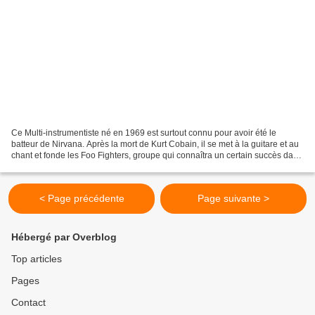
Ce Multi-instrumentiste né en 1969 est surtout connu pour avoir été le
batteur de Nirvana. Après la mort de Kurt Cobain, il se met à la guitare et au
chant et fonde les Foo Fighters, groupe qui connaîtra un certain succès dans
les années 2000. Mais il...
< Page précédente
Page suivante >
Hébergé par Overblog
Top articles
Pages
Contact