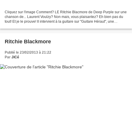
Cliquez sur l'image Comment? LE Ritchie Blacmore de Deep Purple sur une
chanson de... Laurent Voulzy? Non mais, vous plaisantez? Eh bien pas du
tout! Et je le prouve! Il intervient à la guitare sur "Guitare Héraut", une
chanson qui figure sur l'abum "Caché...
Ritchie Blackmore
Publié le 23/02/2013 à 21:22
Par
JiCé