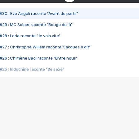
#30 : Eve Angeli raconte "Avant de partir"
#29 : MC Solaar raconte "Bouge de là"
28 : Lorie raconte "Je vais vite"
#27 : Christophe Willem raconte "Jacques a dit"
#26 : Chimène Badi raconte "Entre nous"
#25 : Indochine raconte "3e sexe"
#24 : Zaho raconte "C'est chelou"
#23 : Patrick Bruel raconte "Au café des délices"
#22 : Kyo raconte "Le chemin"
#21 : Nolwenn Leroy raconte "Cassé"
#20 : Patrick Hernandez raconte "Born to be alive"
#19 : Lorie raconte "Près de moi"