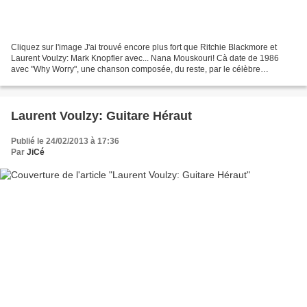
Cliquez sur l'image J'ai trouvé encore plus fort que Ritchie Blackmore et
Laurent Voulzy: Mark Knopfler avec... Nana Mouskouri! Cà date de 1986
avec "Why Worry", une chanson composée, du reste, par le célèbre
guitariste de Dire Straits! Décidément, Ritchie...
Laurent Voulzy: Guitare Héraut
Publié le 24/02/2013 à 17:36
Par
JiCé