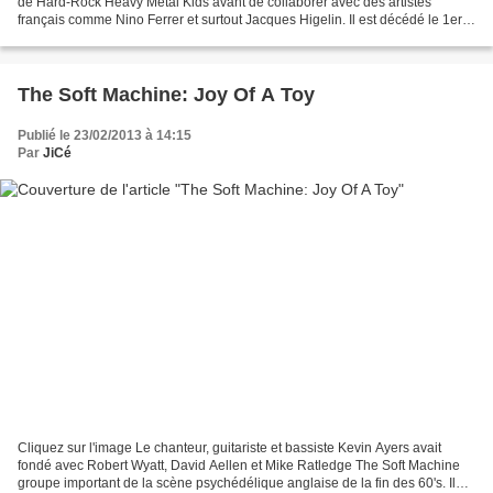
de Hard-Rock Heavy Metal Kids avant de collaborer avec des artistes
français comme Nino Ferrer et surtout Jacques Higelin. Il est décédé le 1er
février...
The Soft Machine: Joy Of A Toy
Publié le 23/02/2013 à 14:15
Par
JiCé
Cliquez sur l'image Le chanteur, guitariste et bassiste Kevin Ayers avait
fondé avec Robert Wyatt, David Aellen et Mike Ratledge The Soft Machine
groupe important de la scène psychédélique anglaise de la fin des 60's. Il