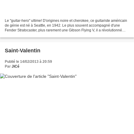
Le "guitar-hero" ultime! D'origines noire et cherokee, ce guitariste américain
de génie est né à Seattle, en 1942. Le plus souvent accompagné d'une
Fender Stratocaster, plus rarement une Gibson Flying V, il a révolutionné
l'approche de la guitare électrique...
Saint-Valentin
Publié le 14/02/2013 à 20:59
Par
JiCé