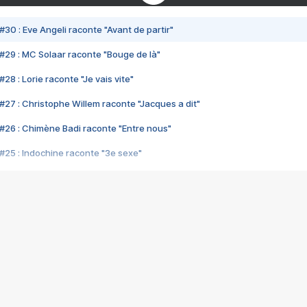
#30 : Eve Angeli raconte "Avant de partir"
#29 : MC Solaar raconte "Bouge de là"
28 : Lorie raconte "Je vais vite"
#27 : Christophe Willem raconte "Jacques a dit"
#26 : Chimène Badi raconte "Entre nous"
#25 : Indochine raconte "3e sexe"
#24 : Zaho raconte "C'est chelou"
#23 : Patrick Bruel raconte "Au café des délices"
#22 : Kyo raconte "Le chemin"
#21 : Nolwenn Leroy raconte "Cassé"
#20 : Patrick Hernandez raconte "Born to be alive"
#19 : Lorie raconte "Près de moi"