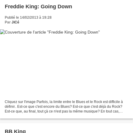
Freddie King: Going Down
Publié le 14/02/2013 à 19:28
Par
JiCé
Cliquez sur l'image Parfois, la limite entre le Blues et le Rock est difficile à
définir.. Est-ce que c'est encore du Blues? Est-ce que c'est déjà du Rock?
Est-ce que, au final, tout çà ce n'est pas la même musique? En tout cas,
super morceau de Freddie...
BB King