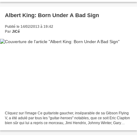
Albert King: Born Under A Bad Sign
Publié le 14/02/2013 à 19:42
Par
JiCé
Cliquez sur l'image Ce guitariste gaucher, inséparable de sa Gibson Flying
V, a été adulé par tous les "guitar-heroes" notables, que ce soit Eric Clapton
bien sûr qui lui a repris ce morceau, Jimi Hendrix, Johnny Winter, Gary
Moore ou même Angus Youn...