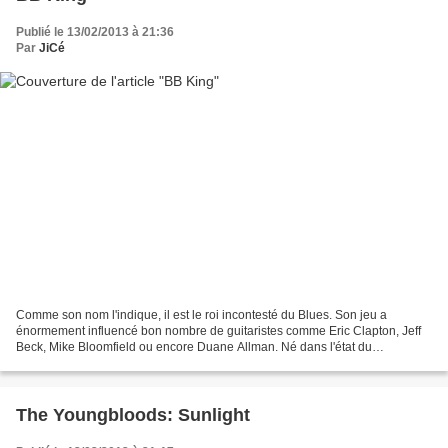
Publié le 13/02/2013 à 21:36
Par
JiCé
Comme son nom l'indique, il est le roi incontesté du Blues. Son jeu a
énormement influencé bon nombre de guitaristes comme Eric Clapton, Jeff
Beck, Mike Bloomfield ou encore Duane Allman. Né dans l'état du
Mississippi en 1925, il a reçu, à 12 ans, sa...
The Youngbloods: Sunlight