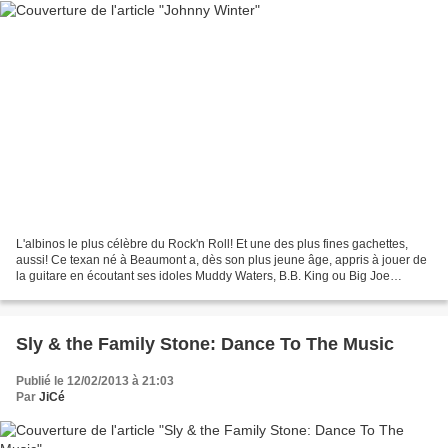
L'albinos le plus célèbre du Rock'n Roll! Et une des plus fines gachettes,
aussi! Ce texan né à Beaumont a, dès son plus jeune âge, appris à jouer de
la guitare en écoutant ses idoles Muddy Waters, B.B. King ou Big Joe
Williams. Il s'est fait connaître...
Sly & the Family Stone: Dance To The Music
Publié le 12/02/2013 à 21:03
Par
JiCé