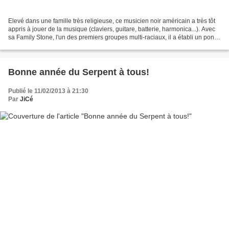
Elevé dans une famille très religieuse, ce musicien noir américain a très tôt
appris à jouer de la musique (claviers, guitare, batterie, harmonica...). Avec
sa Family Stone, l'un des premiers groupes multi-raciaux, il a établi un pont
entre le Rock et...
Bonne année du Serpent à tous!
Publié le 11/02/2013 à 21:30
Par
JiCé