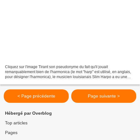
Cliquez sur l'image Tirant son pseudonyme du fait qu'il jouait
remarquablement bien de l'harmonica (le mot "harp" est utilisé, en anglais,
pour désigner l'harmonica), le musicien louisianais Slim Harpo a eu une
influence considérable sur les Rockers anglais...
< Page précédente
Page suivante >
Hébergé par Overblog
Top articles
Pages