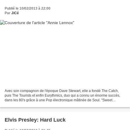
Publié le 10/02/2013 à 22:00
Par
JiCé
Avec son compagnon de l'époque Dave Stewart, elle a fondé The Catch,
puis The Tourists et enfin Eurythmics, duo qui a connu un énorme succès,
dans les 80's grâce à une Pop électronique mâtinée de Soul. "Sweet
Dreams (Are Made Of This)", "Sexcrime (1984)",...
Elvis Presley: Hard Luck