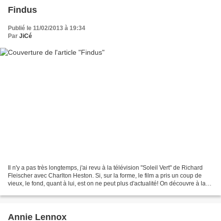
Findus
Publié le 11/02/2013 à 19:34
Par
JiCé
Il n'y a pas très longtemps, j'ai revu à la télévision "Soleil Vert" de Richard
Fleischer avec Charlton Heston. Si, sur la forme, le film a pris un coup de
vieux, le fond, quant à lui, est on ne peut plus d'actualité! On découvre à la
fin du film que...
Annie Lennox