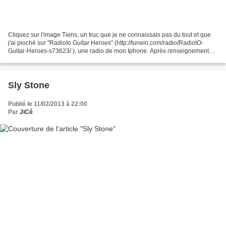
Cliquez sur l'image Tiens, un truc que je ne connaissais pas du tout et que
j'ai pioché sur "RadioIo Guitar Heroes" (http://tunein.com/radio/RadioIO-
Guitar-Heroes-s73623/ ), une radio de mon Iphone. Après renseignement
sur Wikipedia, il s'agit d'un groupe...
Sly Stone
Publié le 11/02/2013 à 22:00
Par
JiCé