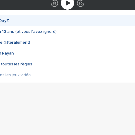
 DayZ
 a 13 ans (et vous l'avez ignoré)
e (littéralement)
im Rayan
 toutes les règles
s les jeux vidéo
us choquant de Rockstar ? - Le scandale BULLY
e plus moche de Steam
du RÊVE tourne au CAUCHEMAR
pendant 8 heures
it… à tort