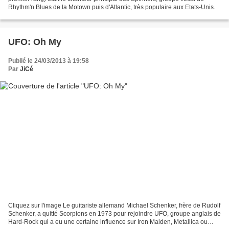
Rhythm'n Blues de la Motown puis d'Atlantic, très populaire aux Etats-Unis.
UFO: Oh My
Publié le 24/03/2013 à 19:58
Par
JiCé
Cliquez sur l'image Le guitariste allemand Michael Schenker, frère de Rudolf
Schenker, a quitté Scorpions en 1973 pour rejoindre UFO, groupe anglais de
Hard-Rock qui a eu une certaine influence sur Iron Maiden, Metallica ou