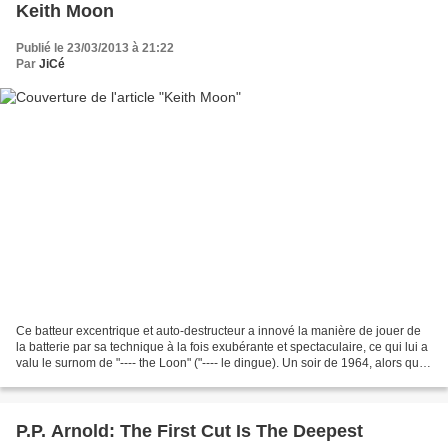
Keith Moon
Publié le 23/03/2013 à 21:22
Par
JiCé
Ce batteur excentrique et auto-destructeur a innové la manière de jouer de
la batterie par sa technique à la fois exubérante et spectaculaire, ce qui lui a
valu le surnom de "---- the Loon" ("---- le dingue). Un soir de 1964, alors qu'il
assiste à un...
P.P. Arnold: The First Cut Is The Deepest