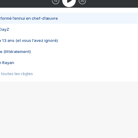
nsformé l’ennui en chef-d’œuvre
 DayZ
 a 13 ans (et vous l'avez ignoré)
e (littéralement)
im Rayan
 toutes les règles
s les jeux vidéo
us choquant de Rockstar ? - Le scandale BULLY
e plus moche de Steam
du RÊVE tourne au CAUCHEMAR
pendant 8 heures