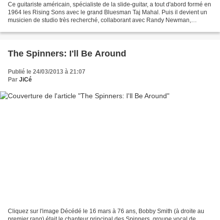
Ce guitariste américain, spécialiste de la slide-guitar, a tout d'abord formé en
1964 les Rising Sons avec le grand Bluesman Taj Mahal. Puis il devient un
musicien de studio très recherché, collaborant avec Randy Newman,
Captain Beefheart, Neil Young,...
The Spinners: I'll Be Around
Publié le 24/03/2013 à 21:07
Par
JiCé
Cliquez sur l'image Décédé le 16 mars à 76 ans, Bobby Smith (à droite au
premier rang) était le chanteur principal des Spinners, groupe vocal de