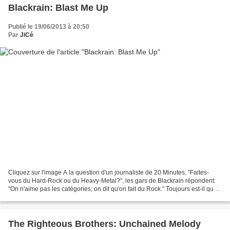
Blackrain: Blast Me Up
Publié le 19/06/2013 à 20:50
Par
JiCé
Cliquez sur l'image A la question d'un journaliste de 20 Minutes, "Faites-
vous du Hard-Rock ou du Heavy-Metal?", les gars de Blackrain répondent:
"On n'aime pas les catégories; on dit qu'on fait du Rock." Toujours est-il que
ce groupe fortement influencé...
The Righteous Brothers: Unchained Melody