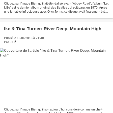
Cliquez sur l'image Bien qu'il ait été réalisé avant "Abbey Road", l'album "Let
It Be" est le dernier album original des Beatles qui soit paru, en 1970. Après
une tentative infructueuse avec Glyn Johns, ce disque avait finalement été
produit par Phil...
Ike & Tina Turner: River Deep, Mountain High
Publié le 19/06/2013 à 21:40
Par
JiCé
Cliquez sur l'image Bien qu'il soit aujourd'hui considéré comme un chef-