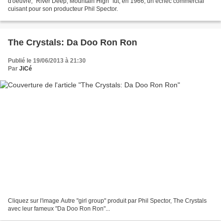
d'oeuvre, "River Deep, Mountain High" fut, en 1966, un échec commercial
cuisant pour son producteur Phil Spector.
The Crystals: Da Doo Ron Ron
Publié le 19/06/2013 à 21:30
Par
JiCé
Cliquez sur l'image Autre "girl group" produit par Phil Spector, The Crystals
avec leur fameux "Da Doo Ron Ron"...