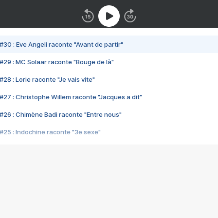
#30 : Eve Angeli raconte "Avant de partir"
#29 : MC Solaar raconte "Bouge de là"
28 : Lorie raconte "Je vais vite"
#27 : Christophe Willem raconte "Jacques a dit"
#26 : Chimène Badi raconte "Entre nous"
#25 : Indochine raconte "3e sexe"
#24 : Zaho raconte "C'est chelou"
#23 : Patrick Bruel raconte "Au café des délices"
#22 : Kyo raconte "Le chemin"
#21 : Nolwenn Leroy raconte "Cassé"