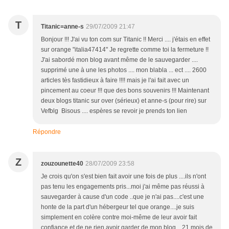
T
Titanic=anne-s
29/07/2009 21:47
Bonjour !!! J'ai vu ton com sur Titanic !! Merci .... j'étais en effet
sur orange "italia47414" Je regrette comme toi la fermeture !!
J'ai sabordé mon blog avant même de le sauvegarder ....
supprimé une à une les photos .... mon blabla ... ect .... 2600
articles tès fastidieux à faire !!!! mais je l'ai fait avec un
pincement au coeur !!! que des bons souvenirs !!! Maintenant
deux blogs titanic sur over (sérieux) et anne-s (pour rire) sur
Vefblg Bisous .... espères se revoir je prends ton lien
Répondre
Z
zouzounette40
28/07/2009 23:58
Je crois qu'on s'est bien fait avoir une fois de plus ....ils n'ont
pas tenu les engagements pris...moi j'ai même pas réussi à
sauvegarder à cause d'un code ..que je n'ai pas....c'est une
honte de la part d'un hébergeur tel que orange....je suis
simplement en colère contre moi-même de leur avoir fait
confiance et de ne rien avoir garder de mon blog....21 mois de