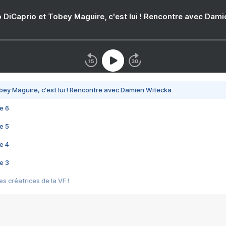
 DiCaprio et Tobey Maguire, c'est lui ! Rencontre avec Dam
bey Maguire, c'est lui ! Rencontre avec Damien Witecka
e 6
e 5
e 4
e 3
s créatrices de la VF !
e 2
e 1