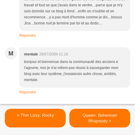
travail et tout se que j'avais dans le ventre....parce que je m'y
suis donnée sur ce blog à fond....enfin on n'oublie et on
recommence....y a pas mort d'homme comme je dis....bisous
Jice....bonne nuit je termine par toi et au dodo....
Répondre
M
mentale
28/07/2009 21:16
bonjour et bienvenue dans la communauté des anciens e
l'agrume, moi je n'ai mêem pas réussi à sauvegarder mon
blog avec leur système, j'essaierais autre chose, amitiés,
mentale.
Répondre
< Thin Lizzy: Rocky
Queen: Bohemian
Rhapsody >