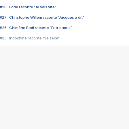
28 : Lorie raconte "Je vais vite"
#27 : Christophe Willem raconte "Jacques a dit"
#26 : Chimène Badi raconte "Entre nous"
#25 : Indochine raconte "3e sexe"
#24 : Zaho raconte "C'est chelou"
#23 : Patrick Bruel raconte "Au café des délices"
#22 : Kyo raconte "Le chemin"
#21 : Nolwenn Leroy raconte "Cassé"
#20 : Patrick Hernandez raconte "Born to be alive"
#19 : Lorie raconte "Près de moi"
#18 : Michael Jones raconte "A nos actes manqués" (avec Jean-Jacque
#17 : Khaled raconte "Aïcha"