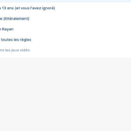
 a 13 ans (et vous l'avez ignoré)
e (littéralement)
im Rayan
 toutes les règles
s les jeux vidéo
us choquant de Rockstar ? - Le scandale BULLY
e plus moche de Steam
du RÊVE tourne au CAUCHEMAR
pendant 8 heures
it… à tort
umiliés par un jeu vidéo
ire - Final Fantasy 8