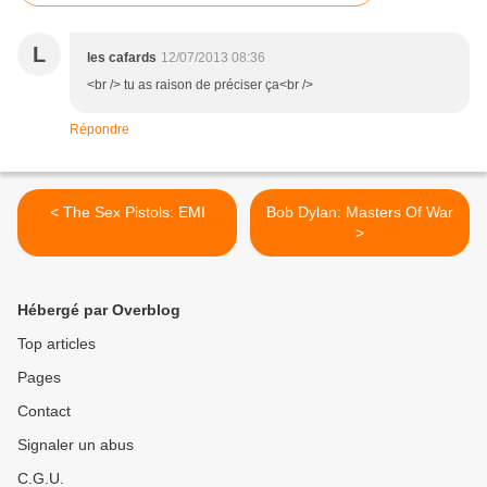
L
les cafards
12/07/2013 08:36
<br /> tu as raison de préciser ça<br />
Répondre
< The Sex Pistols: EMI
Bob Dylan: Masters Of War
>
Hébergé par Overblog
Top articles
Pages
Contact
Signaler un abus
C.G.U.