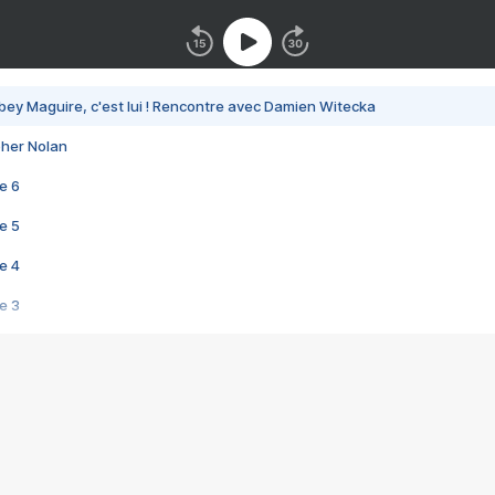
bey Maguire, c'est lui ! Rencontre avec Damien Witecka
pher Nolan
e 6
e 5
e 4
e 3
s créatrices de la VF !
e 2
e 1
e Mektoub My Love arrive enfin ! Rencontre avec Shaïn Boumedine et Sal