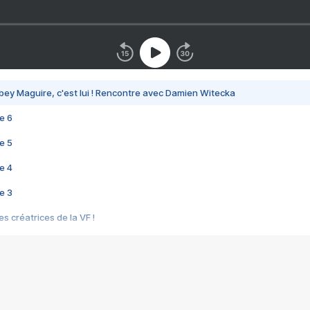
bey Maguire, c'est lui ! Rencontre avec Damien Witecka
e 6
e 5
e 4
e 3
s créatrices de la VF !
e 2
e 1
e Mektoub My Love arrive enfin ! Rencontre avec Shaïn Boumedine et Sal