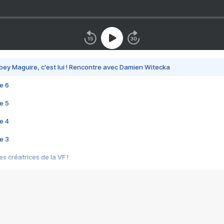
bey Maguire, c'est lui ! Rencontre avec Damien Witecka
e 6
e 5
e 4
e 3
s créatrices de la VF !
e 2
e 1
e Mektoub My Love arrive enfin ! Rencontre avec Shaïn Boumedine et Sal