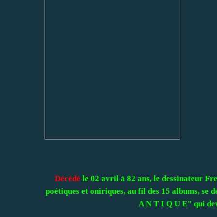
Décédé
le 02 avril à 82 ans, le dessinateur F
poétiques et oniriques, au fil des 15 albums, se 
A N T I Q U E" qui dev