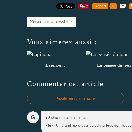
Repost
0
S'inscrire à la newsletter
Vous aimerez aussi :
Lapinou...
La pensée du jour
Commenter cet article
Ajouter un commentaire
G
Géhèm
05/04/2013 15:48
<br /> Un grand merci pour ce salut à Fred dont les cou