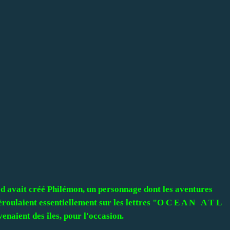
red avait créé Philémon, un personnage dont les aventures
déroulaient essentiellement sur les lettres "O C E A N A T L
enaient des îles, pour l'occasion.