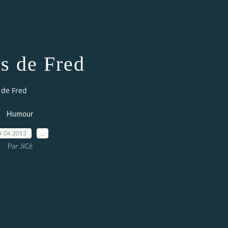
s de Fred
 de Fred
Humour
4.04.2013
…
Par JiCé