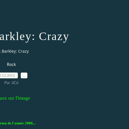
arkley: Crazy
 Barkley: Crazy
Rock
0.12.2012
…
Par JiCé
uez sur l'image
ton de l'année 2006...