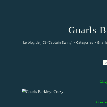
Gnarls B
Le blog de JiCé (Captain Swing)
>
Categories
>
Gnarls
2
Cliq
Gros car