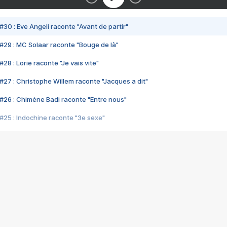
#30 : Eve Angeli raconte "Avant de partir"
#29 : MC Solaar raconte "Bouge de là"
28 : Lorie raconte "Je vais vite"
#27 : Christophe Willem raconte "Jacques a dit"
#26 : Chimène Badi raconte "Entre nous"
#25 : Indochine raconte "3e sexe"
#24 : Zaho raconte "C'est chelou"
#23 : Patrick Bruel raconte "Au café des délices"
#22 : Kyo raconte "Le chemin"
#21 : Nolwenn Leroy raconte "Cassé"
#20 : Patrick Hernandez raconte "Born to be alive"