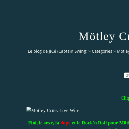
Mötley Cr
Le blog de JiCé (Captain Swing)
>
Categories
>
Mötley
2
Cliq
Fini, le sexe, la
dope
et le Rock'n Roll pour Möt