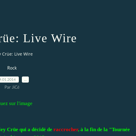
üe: Live Wire
 Crüe: Live Wire
Rock
9.01.2014
…
Par JiCé
uez sur l'image
ley Crüe qui a décidé de
raccrocher
, à la fin de la "Tournée