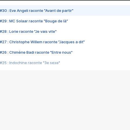
#30 : Eve Angeli raconte "Avant de partir"
#29 : MC Solaar raconte "Bouge de là"
28 : Lorie raconte "Je vais vite"
#27 : Christophe Willem raconte "Jacques a dit"
#26 : Chimène Badi raconte "Entre nous"
#25 : Indochine raconte "3e sexe"
#24 : Zaho raconte "C'est chelou"
#23 : Patrick Bruel raconte "Au café des délices"
#22 : Kyo raconte "Le chemin"
#21 : Nolwenn Leroy raconte "Cassé"
#20 : Patrick Hernandez raconte "Born to be alive"
#19 : Lorie raconte "Près de moi"