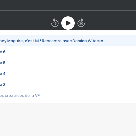
bey Maguire, c'est lui ! Rencontre avec Damien Witecka
e 6
e 5
e 4
e 3
s créatrices de la VF !
e 2
e 1
e Mektoub My Love arrive enfin ! Rencontre avec Shaïn Boumedine et Sal