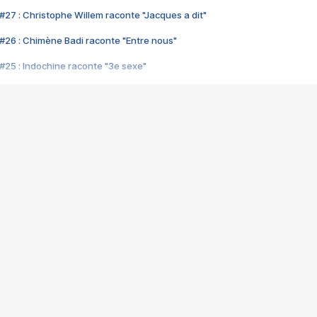
#27 : Christophe Willem raconte "Jacques a dit"
#26 : Chimène Badi raconte "Entre nous"
#25 : Indochine raconte "3e sexe"
#24 : Zaho raconte "C'est chelou"
#23 : Patrick Bruel raconte "Au café des délices"
#22 : Kyo raconte "Le chemin"
#21 : Nolwenn Leroy raconte "Cassé"
#20 : Patrick Hernandez raconte "Born to be alive"
#19 : Lorie raconte "Près de moi"
#18 : Michael Jones raconte "A nos actes manqués" (avec Jean-Jacque
#17 : Khaled raconte "Aïcha"
#16 : Corneille raconte "Parce qu'on vient de loin"