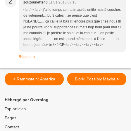
Z
zouzounette40
11/01/2010 07:18
<br /> <br /> j'ai le temps ce matin après enfilé mes 5 couches
de vêtement.....bu 3 cafés ....je pense que c'est
l'ISLANDE......ça caille là bas !!!! encore plus que chez nous !!!
je ne pourrai<br /> supporter ces climats trop froid pour moi tu
me connais !!!! je prèfère le soleil et la chaleur ....en petite
tenue légère............on est quand même plus à l'aise............lol
bonne journée<br /> JICE<br /> <br /> <br /> <br />
Répondre
< Rammstein: Amerika
Björk: Possibly Maybe >
Hébergé par Overblog
Top articles
Pages
Contact