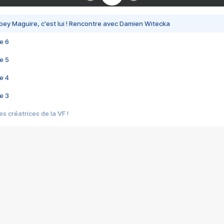
bey Maguire, c'est lui ! Rencontre avec Damien Witecka
e 6
e 5
e 4
e 3
s créatrices de la VF !
e 2
e 1
e Mektoub My Love arrive enfin ! Rencontre avec Shaïn Boumedine et Sal
i : après Toni en famille
elle réalise le bouleversant Dites lui que je l'aime
ais ! Rencontre autour de Vie privée de Rebecca Zlotowski