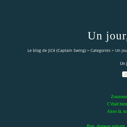
Un jour
Le blog de JiCé (Captain Swing)
>
Categories
>
Un jo
Un 
2
Zouzoune
C'était bie
Alors là, t
Bon, drapeau suivant, 