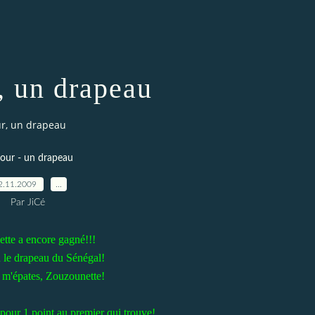
, un drapeau
ur, un drapeau
jour - un drapeau
2.11.2009
…
Par JiCé
tte a encore gagné!!!
n le drapeau du Sénégal!
u m'épates, Zouzounette!
pour 1 point au premier qui trouve!