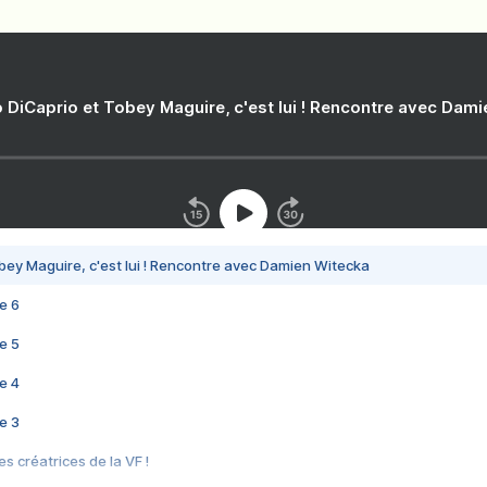
 DiCaprio et Tobey Maguire, c'est lui ! Rencontre avec Dam
bey Maguire, c'est lui ! Rencontre avec Damien Witecka
e 6
e 5
e 4
e 3
s créatrices de la VF !