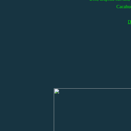
Cacahuèt
D