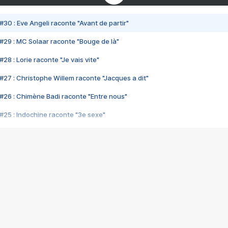
#30 : Eve Angeli raconte "Avant de partir"
#29 : MC Solaar raconte "Bouge de là"
28 : Lorie raconte "Je vais vite"
#27 : Christophe Willem raconte "Jacques a dit"
#26 : Chimène Badi raconte "Entre nous"
#25 : Indochine raconte "3e sexe"
#24 : Zaho raconte "C'est chelou"
#23 : Patrick Bruel raconte "Au café des délices"
#22 : Kyo raconte "Le chemin"
#21 : Nolwenn Leroy raconte "Cassé"
#20 : Patrick Hernandez raconte "Born to be alive"
#19 : Lorie raconte "Près de moi"