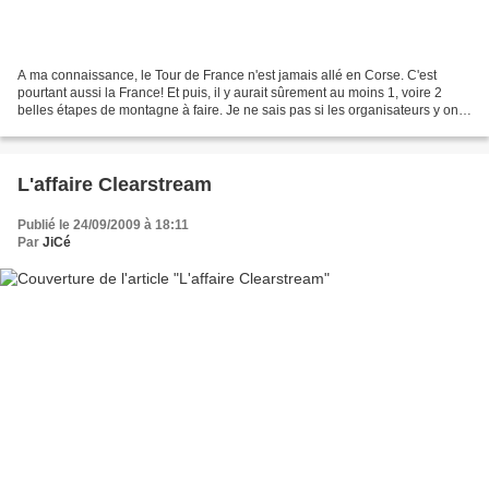
A ma connaissance, le Tour de France n'est jamais allé en Corse. C'est
pourtant aussi la France! Et puis, il y aurait sûrement au moins 1, voire 2
belles étapes de montagne à faire. Je ne sais pas si les organisateurs y ont
déjà songé... Et qu'on ne me...
L'affaire Clearstream
Publié le 24/09/2009 à 18:11
Par
JiCé