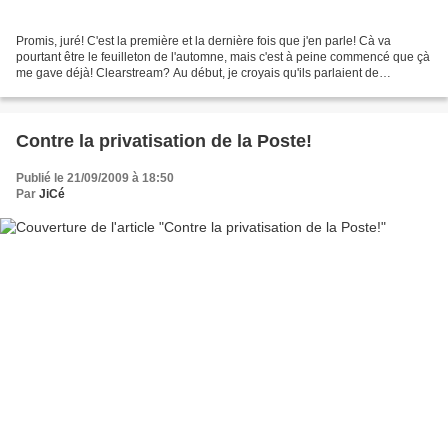
Promis, juré! C'est la première et la dernière fois que j'en parle! Cà va
pourtant être le feuilleton de l'automne, mais c'est à peine commencé que çà
me gave déjà! Clearstream? Au début, je croyais qu'ils parlaient de
Clearasil! Mais l'un me donne des...
Contre la privatisation de la Poste!
Publié le 21/09/2009 à 18:50
Par
JiCé