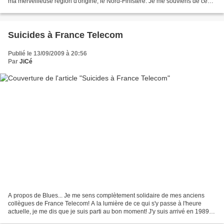
ma merveilleuse région d'origine, le Nord-Finistère. Je me souviens de ce
putain de mazout à perte de vue,...
Suicides à France Telecom
Publié le 13/09/2009 à 20:56
Par
JiCé
A propos de Blues... Je me sens complètement solidaire de mes anciens
collègues de France Telecom! A la lumière de ce qui s'y passe à l'heure
actuelle, je me dis que je suis parti au bon moment! J'y suis arrivé en 1989,
et pendant 18 ans, j'ai vécu les...