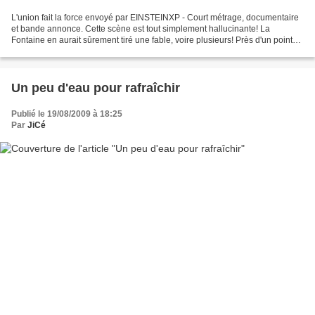
L'union fait la force envoyé par EINSTEINXP - Court métrage, documentaire
et bande annonce. Cette scène est tout simplement hallucinante! La
Fontaine en aurait sûrement tiré une fable, voire plusieurs! Près d'un point
d'eau on voit d'abord arriver un...
Un peu d'eau pour rafraîchir
Publié le 19/08/2009 à 18:25
Par
JiCé