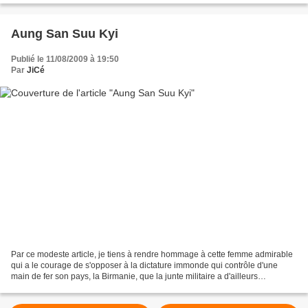
Aung San Suu Kyi
Publié le 11/08/2009 à 19:50
Par
JiCé
Par ce modeste article, je tiens à rendre hommage à cette femme admirable
qui a le courage de s'opposer à la dictature immonde qui contrôle d'une
main de fer son pays, la Birmanie, que la junte militaire a d'ailleurs
rebaptisée Myanmar. Elle vient à nouveau...