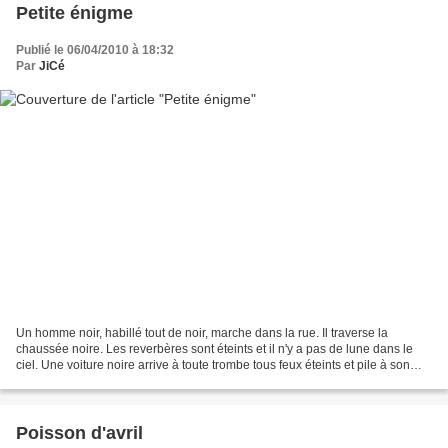
Petite énigme
Publié le 06/04/2010 à 18:32
Par
JiCé
Un homme noir, habillé tout de noir, marche dans la rue. Il traverse la
chaussée noire. Les reverbères sont éteints et il n'y a pas de lune dans le
ciel. Une voiture noire arrive à toute trombe tous feux éteints et pile à son
niveau. Comment est-ce possible...
Poisson d'avril