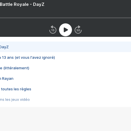
 Battle Royale - DayZ
 DayZ
 a 13 ans (et vous l'avez ignoré)
e (littéralement)
im Rayan
 toutes les règles
s les jeux vidéo
us choquant de Rockstar ? - Le scandale BULLY
e plus moche de Steam