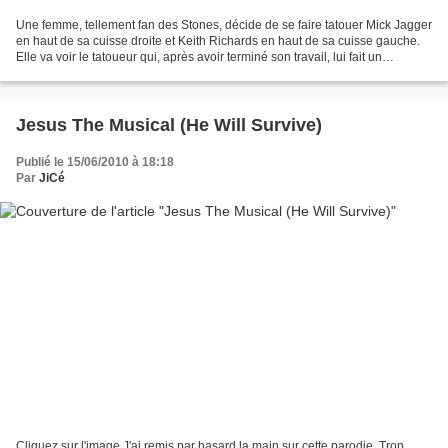
Une femme, tellement fan des Stones, décide de se faire tatouer Mick Jagger
en haut de sa cuisse droite et Keith Richards en haut de sa cuisse gauche.
Elle va voir le tatoueur qui, après avoir terminé son travail, lui fait un
bandage pour éviter les éventuelles...
Jesus The Musical (He Will Survive)
Publié le 15/06/2010 à 18:18
Par
JiCé
Cliquez sur l'image J'ai remis par hasard la main sur cette parodie. Trop