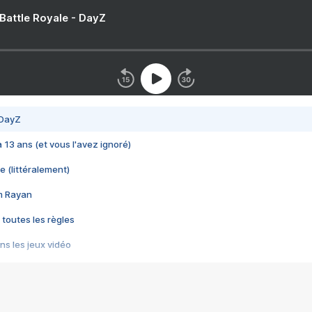
 Battle Royale - DayZ
 DayZ
 a 13 ans (et vous l'avez ignoré)
e (littéralement)
im Rayan
 toutes les règles
s les jeux vidéo
us choquant de Rockstar ? - Le scandale BULLY
e plus moche de Steam