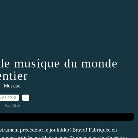
 de musique du monde
entier
Musique
1.06.2012
…
Par JiCé
nstrument précédent: le jouhikko! Bravo! Fabriquée en
lement utilisée, en Algérie et en Tunisie, dans le répertoire