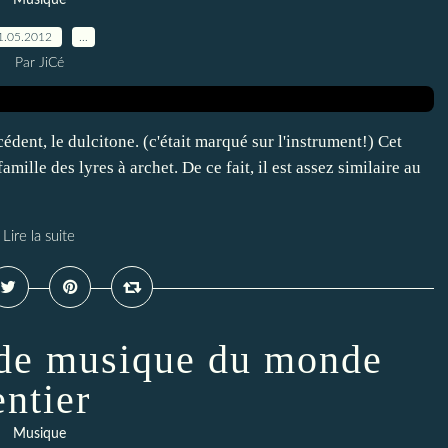
Musique
1.05.2012
…
Par JiCé
dent, le dulcitone. (c'était marqué sur l'instrument!) Cet
amille des lyres à archet. De ce fait, il est assez similaire au
Lire la suite
 de musique du monde
entier
Musique