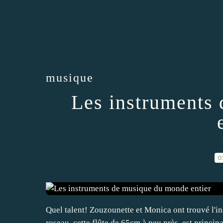
musique
Les instruments
0
Quel talent! Zouzounette et Monica ont trouvé l'i
roseau, cette flûte de 65cm à peu près, est principa