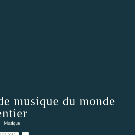
 de musique du monde
entier
Musique
9.05.2012
…