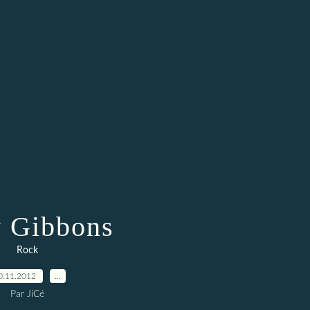
y Gibbons
Rock
0.11.2012
…
Par JiCé