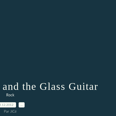
 and the Glass Guitar
Rock
2.12.2012
…
Par JiCé