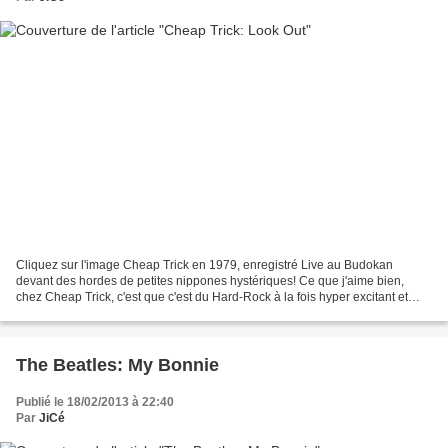
Cliquez sur l'image Cheap Trick en 1979, enregistré Live au Budokan
devant des hordes de petites nippones hystériques! Ce que j'aime bien,
chez Cheap Trick, c'est que c'est du Hard-Rock à la fois hyper excitant et
"rentre-dedans" mais en plus qui peut...
The Beatles: My Bonnie
Publié le 18/02/2013 à 22:40
Par
JiCé