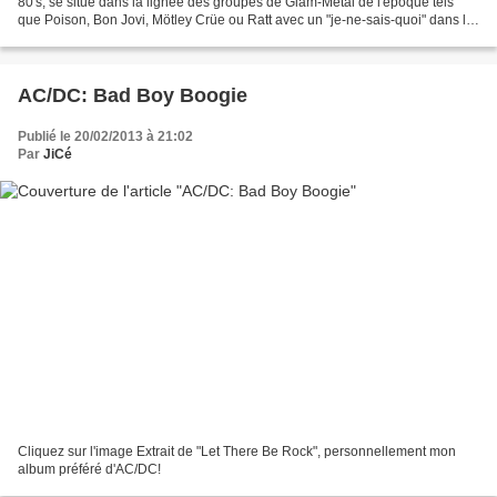
80's, se situe dans la lignée des groupes de Glam-Metal de l'époque tels
que Poison, Bon Jovi, Mötley Crüe ou Ratt avec un "je-ne-sais-quoi" dans le
son qui rappelle les premiers Guns...
AC/DC: Bad Boy Boogie
Publié le 20/02/2013 à 21:02
Par
JiCé
Cliquez sur l'image Extrait de "Let There Be Rock", personnellement mon
album préféré d'AC/DC!