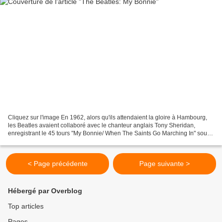
Cliquez sur l'image En 1962, alors qu'ils attendaient la gloire à Hambourg,
les Beatles avaient collaboré avec le chanteur anglais Tony Sheridan,
enregistrant le 45 tours "My Bonnie/ When The Saints Go Marching In" sous
le nom des Beat Boys. Tony Sheridan...
< Page précédente
Page suivante >
Hébergé par Overblog
Top articles
Pages