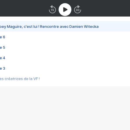
bey Maguire, c'est lui ! Rencontre avec Damien Witecka
e 6
e 5
e 4
e 3
s créatrices de la VF !
e 2
e 1
e Mektoub My Love arrive enfin ! Rencontre avec Shaïn Boumedine et Sal
i : après Toni en famille