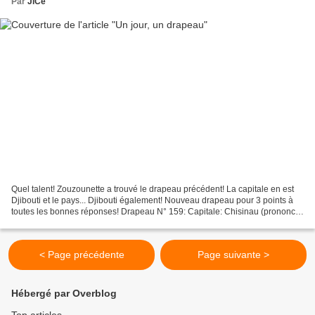
Par
JiCé
Quel talent! Zouzounette a trouvé le drapeau précédent! La capitale en est
Djibouti et le pays... Djibouti également! Nouveau drapeau pour 3 points à
toutes les bonnes réponses! Drapeau N° 159: Capitale: Chisinau (prononcer
Kickinyov ou Kichinev) Ind...
< Page précédente
Page suivante >
Hébergé par Overblog