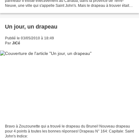
panneau! Il existe effectivement au Canada, dans la province de Terre-
Neuve, une ville qui s'appelle Saint John's. Mais le drapeau à trouver était
en fait celui d'Antigua-et-Barbuda,...
Un jour, un drapeau
Publié le 03/05/2010 à 18:49
Par
JiCé
Bravo à Zouzounette qui a trouvé le drapeau du Brunei! Nouveau drapeau
pour 4 points à toutes les bonnes réponses! Drapeau N° 164: Capitale: Saint
John's Indice: