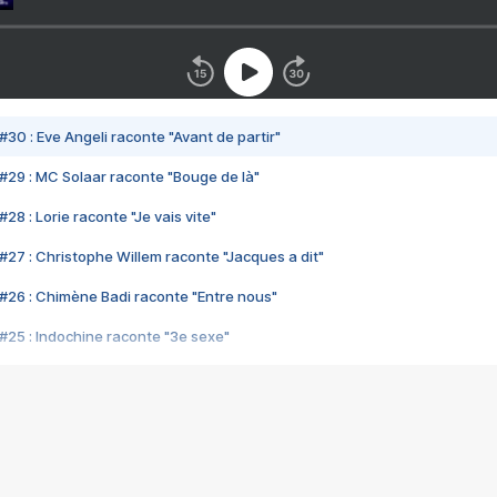
#30 : Eve Angeli raconte "Avant de partir"
#29 : MC Solaar raconte "Bouge de là"
28 : Lorie raconte "Je vais vite"
#27 : Christophe Willem raconte "Jacques a dit"
#26 : Chimène Badi raconte "Entre nous"
#25 : Indochine raconte "3e sexe"
#24 : Zaho raconte "C'est chelou"
#23 : Patrick Bruel raconte "Au café des délices"
#22 : Kyo raconte "Le chemin"
#21 : Nolwenn Leroy raconte "Cassé"