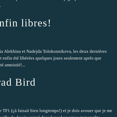
.
nfin libres!
ia Alekhina et Nadejda Tolokonnikova, les deux dernières
nt enfin été libérées quelques jours seulement après que
é amnistié!...
rad Bird
de TF1 (çà faisait bien longtemps!) et je dois avouer que je me