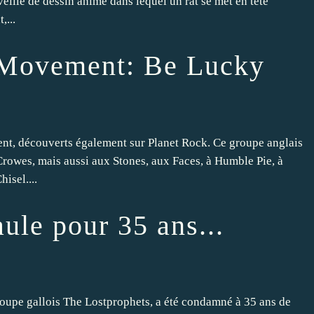
veille de dessin animé dans lequel un rat se met en tête
,...
Movement: Be Lucky
t, découverts également sur Planet Rock. Ce groupe anglais
Crowes, mais aussi aux Stones, aux Faces, à Humble Pie, à
isel....
aule pour 35 ans...
groupe gallois The Lostprophets, a été condamné à 35 ans de